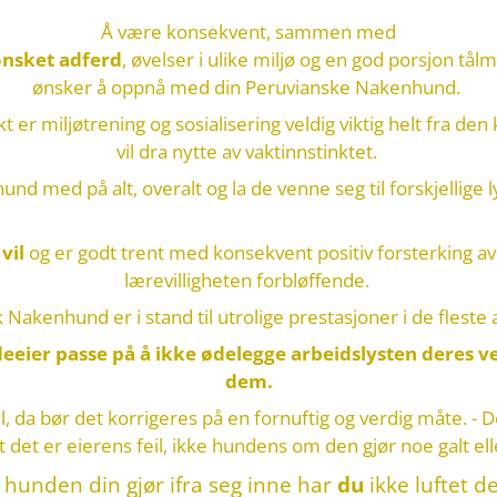
Å være konsekvent, sammen med
ønsket adferd
, øvelser i ulike miljø og en god porsjon tålm
ønsker å oppnå med din Peruvianske Nakenhund.
kt er miljøtrening og sosialisering veldig viktig helt fra
vil dra nytte av vaktinnstinktet.
nd med på alt, overalt og la de venne seg til forskjellige
d
vil
og er godt trent med konsekvent positiv forsterking av 
lærevilligheten forbløffende.
 Nakenhund er i stand til utrolige prestasjoner i de fleste a
eier passe på å ikke ødelegge arbeidslysten deres 
dem.
l, da bør det korrigeres på en fornuftig og verdig måte. - De
t det er eierens feil, ikke hundens om den gjør noe galt elle
. hunden din gjør ifra seg inne har
du
ikke luftet d