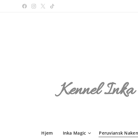
Kennel Inka
Hjem
Inka Magic
Peruviansk Nake