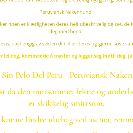
Peruviansk Nakenhund.
er noen er kjærligheten deres helt ubeskrivelig og søt, de
deg med bena.
imevis, uavhengig av vekten din eller deres og gjerne sove
er lei deg, kommer de å trøster og legger seg inntil deg, ja
 Sin Pelo Del Peru - Peruviansk Nak
rist da den morsomme, lekne og under
er skikkelig smittsom.
e kunne lindre ubehag ved astma, reum