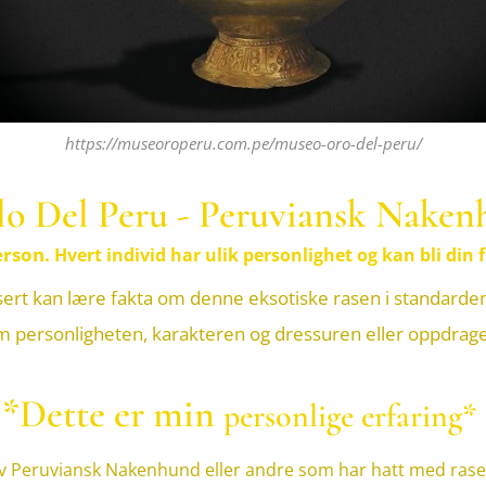
https://museoroperu.com.pe/museo-oro-del-peru/
lo Del Peru - Peruviansk Nake
erson.
Hvert individ har ulik personlighet
og kan bli din 
ert kan lære fakta om denne eksotiske rasen i standarden,
tt om personligheten, karakteren og dressuren eller oppdra
*Dette er min
personlige erfaring*
v Peruviansk Nakenhund eller andre som har hatt med rasen