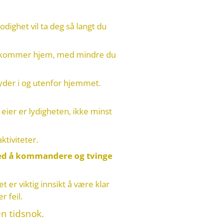
odighet vil ta deg så langt du
 den kommer hjem, med mindre du
 lyder i og utenfor hjemmet.
eier er lydighet
en, ikke minst
ktiviteter.
ved å kommandere og tvinge
t er viktig innsikt å være klar
r feil.
en tidsnok.