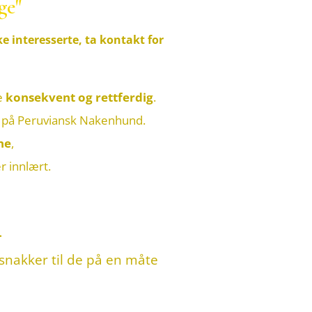
ge"
ke interesserte, ta kontakt for
re
konsekvent og rettferdig
.
kes på Peruviansk Nakenhund.
ne
,
er innlært.
-
snakker til de på en måte