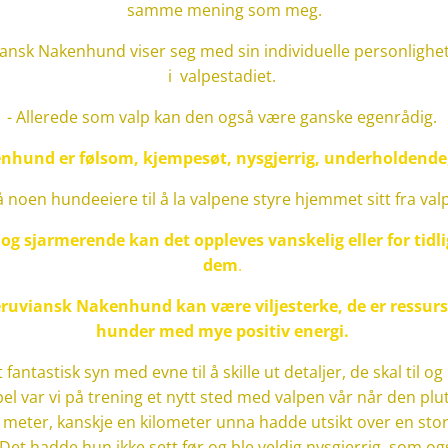
samme mening som meg.
iansk Nakenhund viser seg med sin individuelle personlighet o
i valpestadiet.
-
Allerede som valp kan den også være ganske egenrådig.
nhund er følsom, kjempesøt, nysgjerrig, underholdende
å noen hundeeiere til å la valpene styre hjemmet sitt fra val
og sjarmerende kan det oppleves vanskelig eller for tidli
dem
.
Peruviansk Nakenhund kan være viljesterke, de er ressurs
hunder med mye positiv energi.
 fantastisk syn med evne til å skille ut detaljer, de skal til o
 var vi på trening et nytt sted med valpen vår når den plutse
eter, kanskje en kilometer unna hadde utsikt over en sto
 Det hadde hun ikke sett før og ble veldig nysgjerrig, som ogs