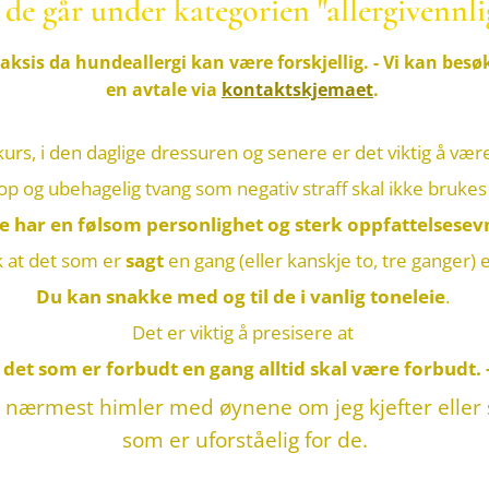
de går under kategorien "allergivennli
raksis da hundeallergi kan være forskjellig.
- Vi kan besø
en avtale via
kontaktskjemaet
.
rs, i den daglige dressuren og senere er det viktig å væ
lrop og ubehagelig tvang som negativ straff skal ikke bru
De har en følsom personlighet og sterk oppfattelsesev
k at det som er
sagt
en gang (eller kanskje to, tre ganger) 
Du kan snakke med og til de i vanlig toneleie
.
Det er viktig å presisere at
- det som er forbudt en gang alltid skal være forbudt. 
nærmest himler med øynene om jeg kjefter eller 
som er uforståelig for de.