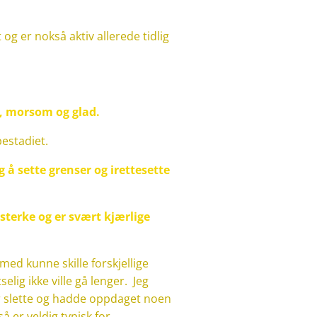
g er nokså aktiv allerede tidlig
, morsom og glad.
pestadiet.
g å sette grenser og irettesette
sterke og er svært kjærlige
g med kunne skille forskjellige
lig ikke ville gå lenger. Jeg
r slette og hadde oppdaget noen
å er veldig typisk for