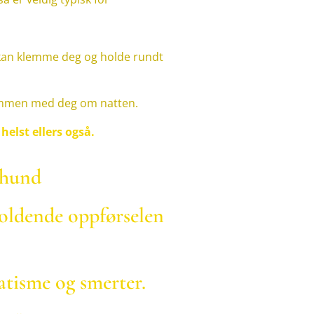
 kan klemme deg og holde rundt
 sammen med deg om natten.
 helst ellers også.
enhund
holdende oppførselen
atisme og smerter.